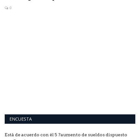
0
Q
p
Al
pe
ENCUESTA
Está de acuerdo con él 5 ?aumento de sueldos dispuesto