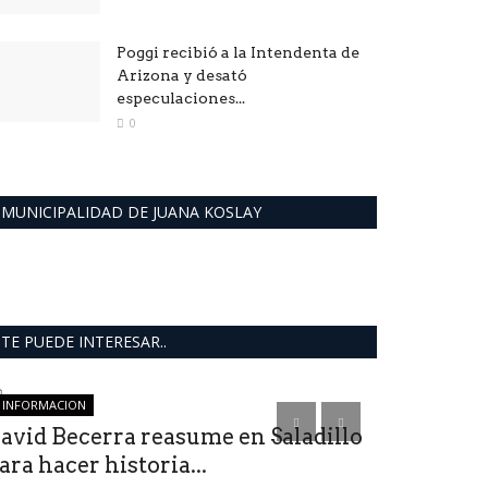
Poggi recibió a la Intendenta de
Arizona y desató
especulaciones...
0
MUNICIPALIDAD DE JUANA KOSLAY
TE PUEDE INTERESAR..
INFORMACION
deportes
avid Becerra reasume en Saladillo
ara hacer historia...