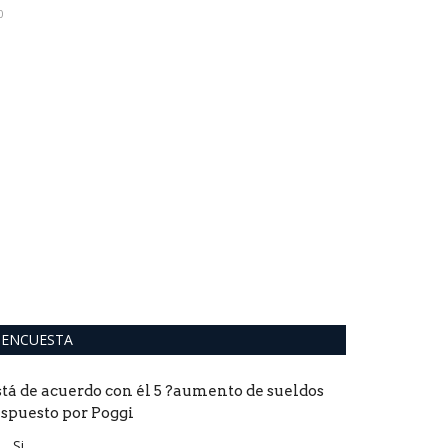
0
Mercado de
las bajas d
0
A pesar de que e
estipulado para e
ENCUESTA
stá de acuerdo con él 5 ?aumento de sueldos
ispuesto por Poggi
Si