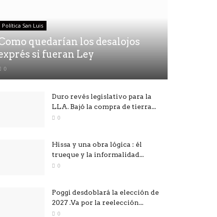
Política San Luis
Como quedarían los desalojos
exprés si fueran Ley
0
Duro revés legislativo para la
LLA. Bajó la compra de tierra...
0
Hissa y una obra lógica : él
trueque y la informalidad...
0
Poggi desdoblará la elección de
2027 .Va por la reelección...
0