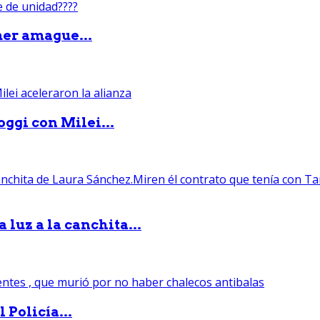
mer amague...
ggi con Milei...
luz a la canchita...
 Policía...