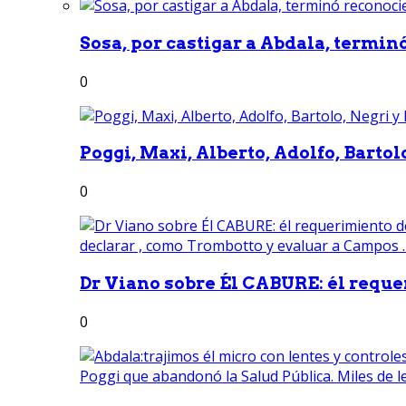
Sosa, por castigar a Abdala, termin
0
Poggi, Maxi, Alberto, Adolfo, Bartolo
0
Dr Viano sobre Él CABURE: él reque
0