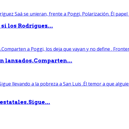
si los Rodríguez...
án lanzados.Comparten...
statales.Sigue...