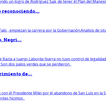
ó reconociendo...
, Negri...
rimiento de...