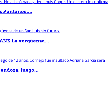
s Puntanos....
PANE.La vergüenza...
endoza, luego...