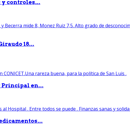
y controles...
iraudo 18...
Principal en...
edicamentos...