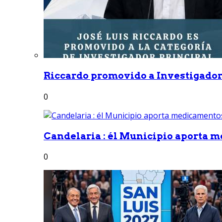
Riccardo promovido a Investigador 
0
Candelaria : él Municipio aporta m
0