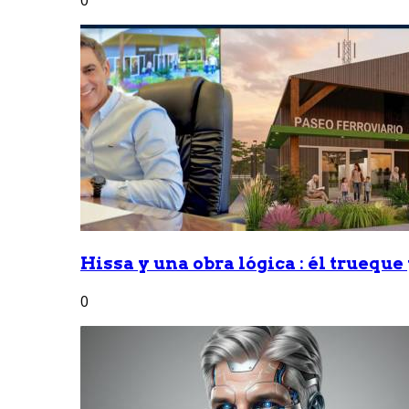
Hissa y una obra lógica : él trueque
0