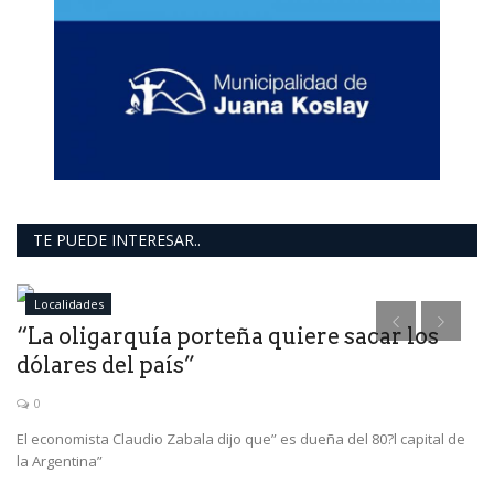
TE PUEDE INTERESAR..
Localidades
“La oligarquía porteña quiere sacar los
D
dólares del país”
d
0
El economista Claudio Zabala dijo que” es dueña del 80?l capital de
El
la Argentina”