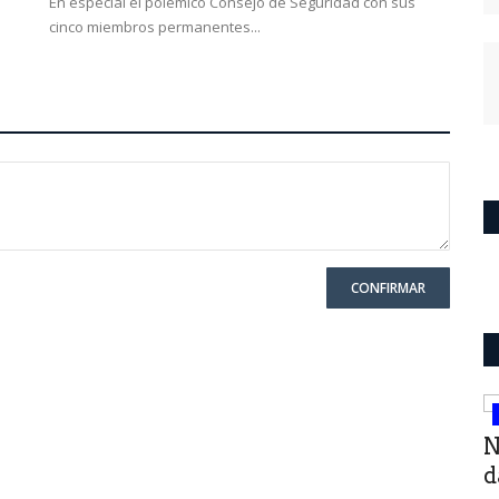
En especial el polémico Consejo de Seguridad con sus
cinco miembros permanentes...
CONFIRMAR
Política San Luis
El triunfo de la crítica a la. política
N
con políticos .Novedoso...
d