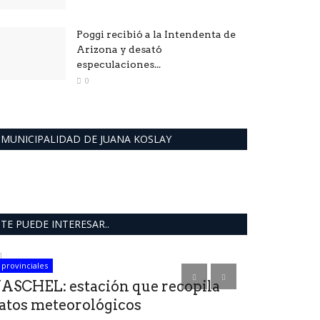
Poggi recibió a la Intendenta de
Arizona y desató
especulaciones...
0
MUNICIPALIDAD DE JUANA KOSLAY
TE PUEDE INTERESAR..
provinciales
Política San Luis
ASCHEL: estación que recopila
D Alessand
atos meteorológicos
banca y Po