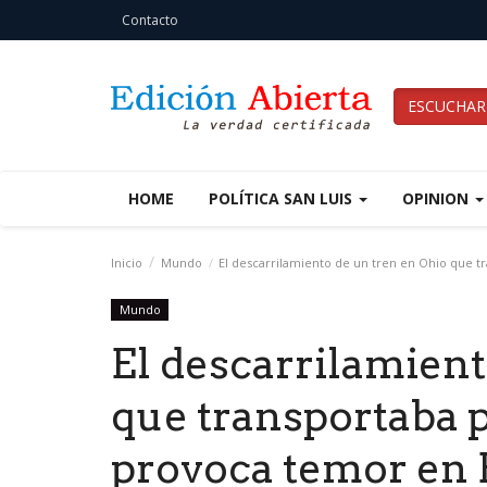
Contacto
ESCUCHAR
HOME
POLÍTICA SAN LUIS
OPINION
Inicio
Mundo
El descarrilamiento de un tren en Ohio que 
Mundo
El descarrilamient
que transportaba 
provoca temor en 