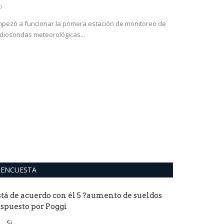
0
0
pezó a funcionar la primera estación de monitoreo de
diosondas meteorológicas...
ENCUESTA
stá de acuerdo con él 5 ?aumento de sueldos
ispuesto por Poggi
Si