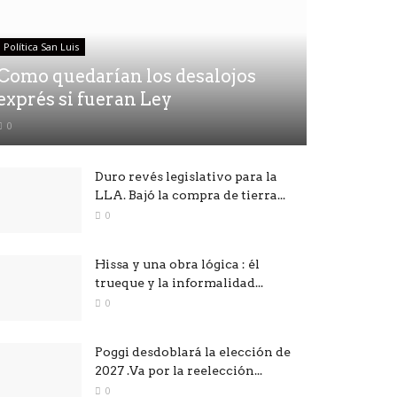
Política San Luis
Como quedarían los desalojos
exprés si fueran Ley
0
Duro revés legislativo para la
LLA. Bajó la compra de tierra...
0
Hissa y una obra lógica : él
trueque y la informalidad...
0
Poggi desdoblará la elección de
2027 .Va por la reelección...
0