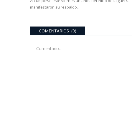
Al cumplirse este viernes un años del inicio de la guerra,
manifestaron su respaldo...
COMENTARIOS (0)
ultimo momento