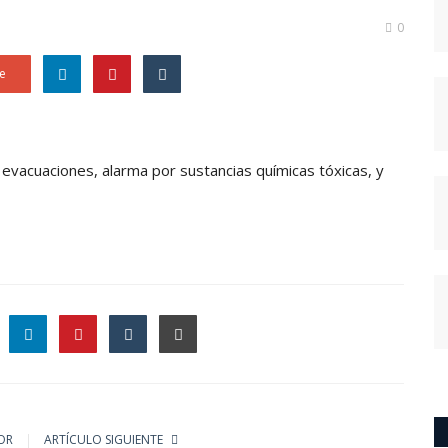
0
e
ó evacuaciones, alarma por sustancias químicas tóxicas, y
le
OR
ARTÍCULO SIGUIENTE