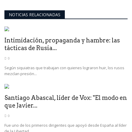
NOTICIAS RELACIONADAS
Intimidación, propaganda y hambre: las
tácticas de Rusia...
0
Según siquiatras que trabajan con quienes lograron huir, los rusos
mezclan presión...
Santiago Abascal, líder de Vox: "El modo en
que Javier...
0
Fue uno de los primeros dirigentes que apoyó desde España al líder
de la Libertad...