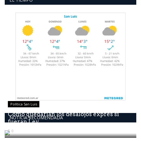
Política San Luis
Como quedarían los desalojos exprés si
NOTICIA RECOMENDADA
fueran Ley
0