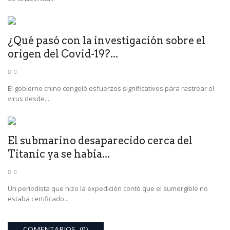
¿Qué pasó con la investigación sobre el
origen del Covid-19?...
0
El gobierno chino congeló esfuerzos significativos para rastrear el
virus desde...
El submarino desaparecido cerca del
Titanic ya se había...
0
Un periodista que hizo la expedición contó que el sumergible no
estaba certificado...
COMENTARIOS (0)