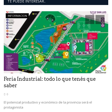
TE PUEDE INTERESAR..
INFORMACION
“
h
Ri
co
Feria Industrial: todo lo que tenés que
saber
0
El potencial productivo y económico de la provincia será el
protagonista