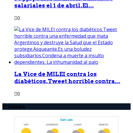
salariales el 1 de abril.El...
0
La Vice de MILEI contra los
diabéticos.Tweet horrible contra...
0
El tiempo