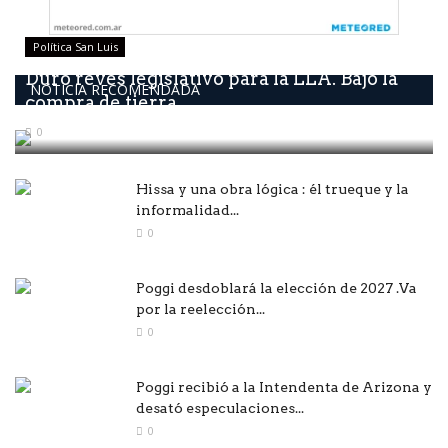
Política San Luis
Duro revés legislativo para la LLA. Bajó la
NOTICIA RECOMENDADA
compra de tierra...
0
Hissa y una obra lógica : él trueque y la
informalidad...
0
Poggi desdoblará la elección de 2027 .Va
por la reelección...
0
Poggi recibió a la Intendenta de Arizona y
desató especulaciones...
0