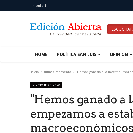
Contacto
ESCUCHAR
HOME
POLÍTICA SAN LUIS
OPINION
Inicio
ultimo momento
"Hemos ganado a la incertidumbre
ultimo momento
"Hemos ganado a l
empezamos a estab
macroeconómicos