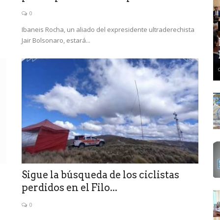
0
Ibaneis Rocha, un aliado del expresidente ultraderechista
Jair Bolsonaro, estará...
Sigue la búsqueda de los ciclistas
perdidos en el Filo...
0