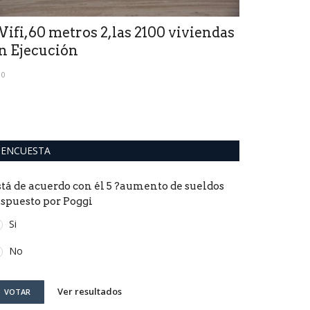
Rankeles:s
ifi,60 metros 2,las 2100 viviendas
irregulare
n Ejecución
0
0
ENCUESTA
stá de acuerdo con él 5 ?aumento de sueldos
ispuesto por Poggi
Si
No
Ver resultados
VOTAR