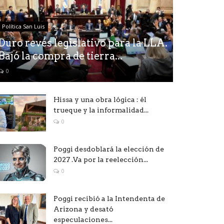
Política San Luis
Duro revés legislativo para la LLA.
Bajó la compra de tierra...
0
Hissa y una obra lógica : él
trueque y la informalidad...
0
Poggi desdoblará la elección de
2027 .Va por la reelección...
0
Poggi recibió a la Intendenta de
Arizona y desató
especulaciones...