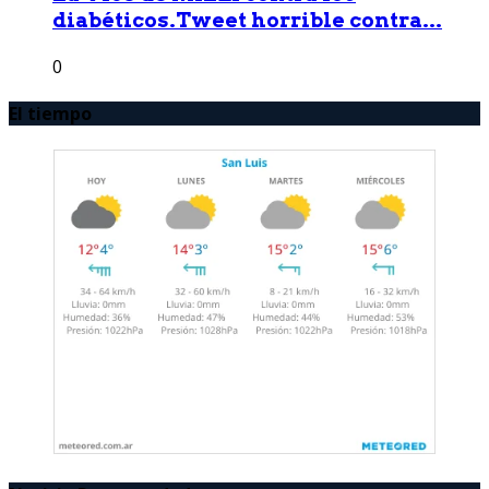
diabéticos.Tweet horrible contra...
0
El tiempo