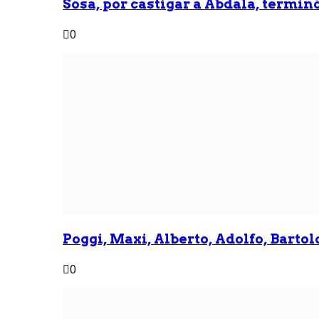
Sosa, por castigar a Abdala, termin
0
Poggi, Maxi, Alberto, Adolfo, Bartolo
0