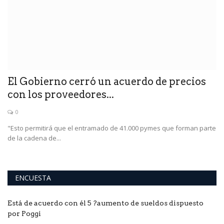
El
El Gobierno cerró un acuerdo de precios
con los proveedores...
0
a
"Esto permitirá que el entramado de 41.000 pymes que forman parte
de la cadena de...
ENCUESTA
Está de acuerdo con él 5 ?aumento de sueldos dispuesto
por Poggi