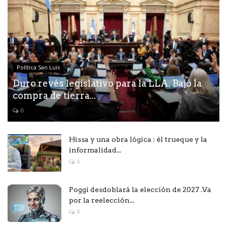
Política San Luis
Duro revés legislativo para la LLA. Bajó la
compra de tierra...
0
Hissa y una obra lógica : él trueque y la
informalidad...
0
Poggi desdoblará la elección de 2027 .Va
por la reelección...
0