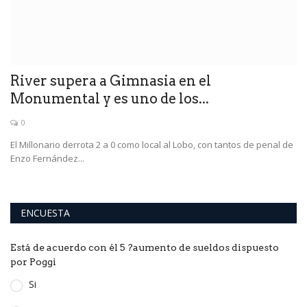
River supera a Gimnasia en el
T
Monumental y es uno de los...
a
0
vés
El Millonario derrota 2 a 0 como local al Lobo, con tantos de penal de
Lo
Enzo Fernández...
la
ENCUESTA
Está de acuerdo con él 5 ?aumento de sueldos dispuesto
por Poggi
Si