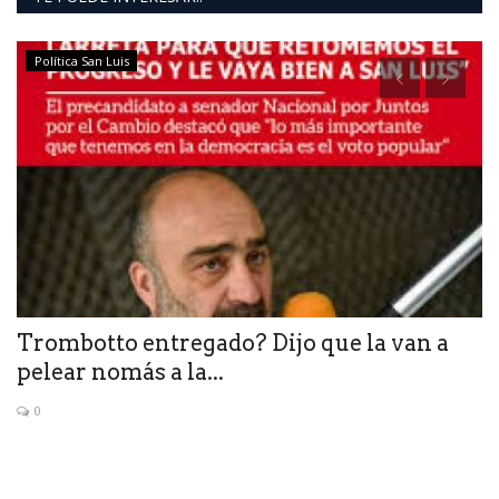
Política San Luis
Trombotto entregado? Dijo que la van a
W
pelear nomás a la...
c
0
Ac
20