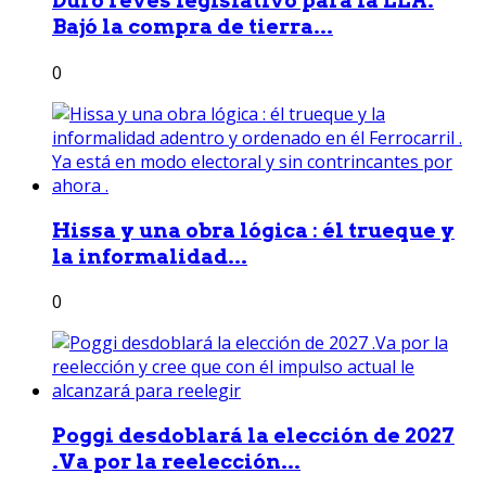
Duro revés legislativo para la LLA.
Bajó la compra de tierra...
0
Hissa y una obra lógica : él trueque y
la informalidad...
0
Poggi desdoblará la elección de 2027
.Va por la reelección...