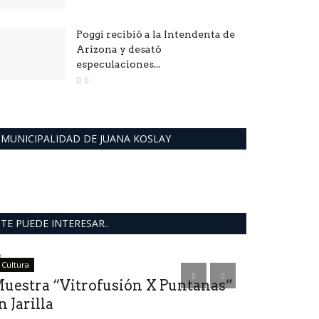
Poggi recibió a la Intendenta de
Arizona y desató
especulaciones...
0
MUNICIPALIDAD DE JUANA KOSLAY
TE PUEDE INTERESAR..
Cultura
Política San Luis
uestra “Vitrofusión X Puntanas”
Poggi min
n Jarilla
LANIN. La 