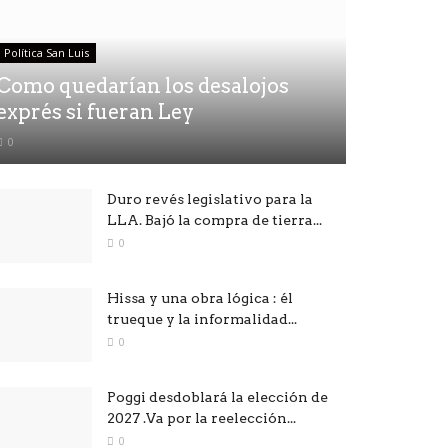
Política San Luis
Como quedarían los desalojos
exprés si fueran Ley
0
Duro revés legislativo para la
LLA. Bajó la compra de tierra...
0
Hissa y una obra lógica : él
trueque y la informalidad...
0
Poggi desdoblará la elección de
2027 .Va por la reelección...
0