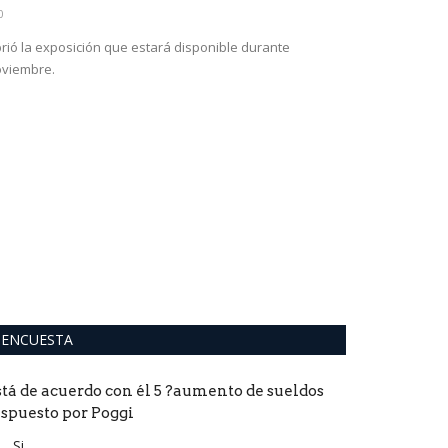
0
0
rió la exposición que estará disponible durante
viembre.
ENCUESTA
stá de acuerdo con él 5 ?aumento de sueldos
ispuesto por Poggi
Si