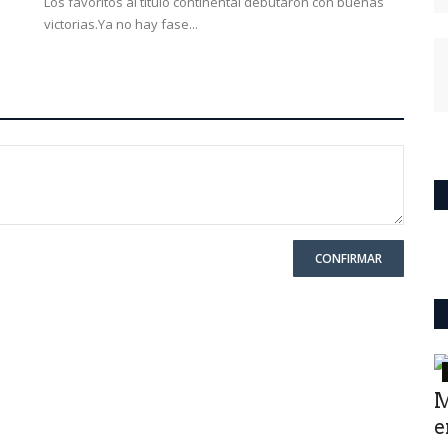
Los favoritos al título continental debutaron con buenas
victorias.Ya no hay fase...
CONFIRMAR
Mundo
M
e