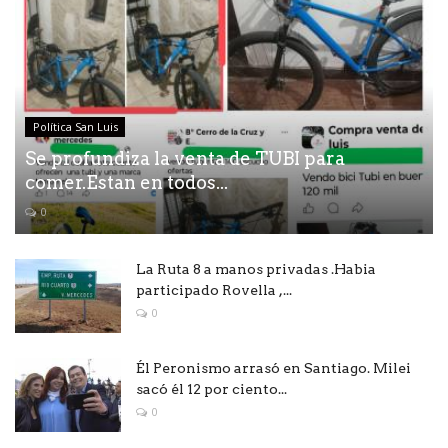
Política San Luis
Se profundiza la venta de TUBI para
comer.Estan en todos...
0
La Ruta 8 a manos privadas .Habia
participado Rovella ,...
0
Él Peronismo arrasó en Santiago. Milei
sacó él 12 por ciento...
0