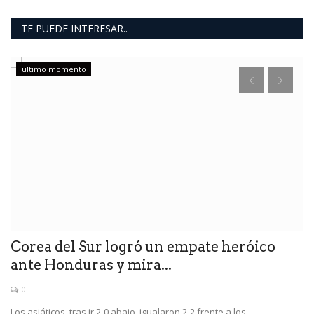
TE PUEDE INTERESAR..
ultimo momento
Corea del Sur logró un empate heróico
I
ante Honduras y mira...
f
0
k.
Los asiáticos, tras ir 2-0 abajo, igualaron 2-2 frente a los
Oc