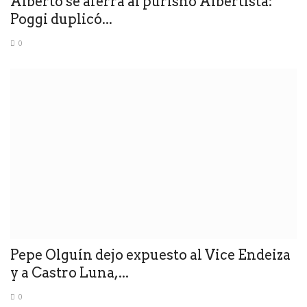
Alberto se aferra al purisno Albertista:
Poggi duplicó...
0
Pepe Olguín dejo expuesto al Vice Endeiza
y a Castro Luna,...
0