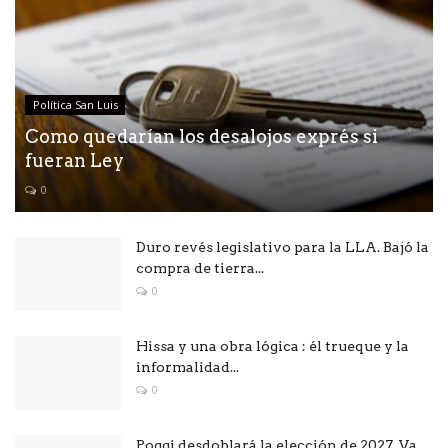
Política San Luis
Como quedarían los desalojos exprés si
fueran Ley
0
Duro revés legislativo para la LLA. Bajó la
compra de tierra...
0
Hissa y una obra lógica : él trueque y la
informalidad...
0
Poggi desdoblará la elección de 2027 .Va