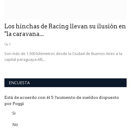
on
Los hinchas de Racing llevan su ilusión en
"la caravana...
0
a
Son más de 1.300 kilómetros desde la Ciudad de Buenos Aires a la
capital paraguaya.Allí,...
ENCUESTA
Está de acuerdo con él 5 ?aumento de sueldos dispuesto
por Poggi
Si
No