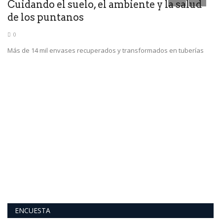
Cuidando el suelo, el ambiente y la salud
de los puntanos
0
Más de 14 mil envases recuperados y transformados en tuberías
E
A
ue
Ba
ve
ENCUESTA