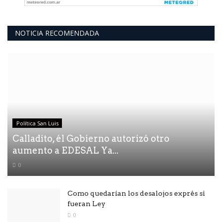
NOTICIA RECOMENDADA
Política San Luis
Calladito, él Gobierno autorizó otro
aumento a EDESAL Ya...
0
Como quedarían los desalojos exprés si
fueran Ley
0