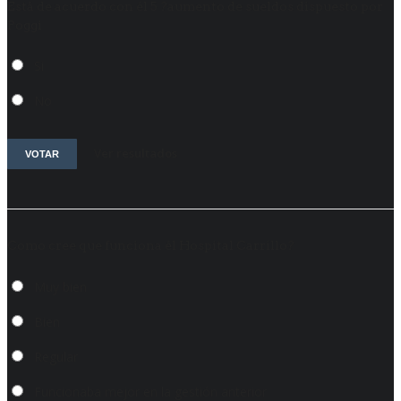
Está de acuerdo con él 5 ?aumento de sueldos dispuesto por
Poggi
Si
No
Ver resultados
VOTAR
Como cree que funciona él Hospital Carrillo?
Muy bien
Bien
Regular
Funcionaba mejor en la gestión anterior