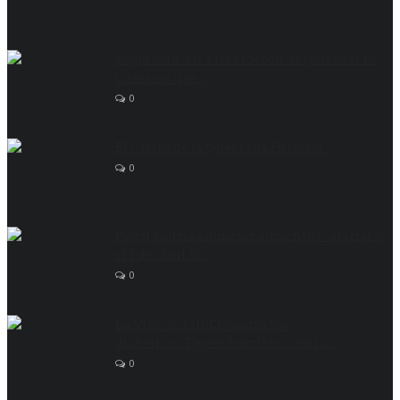
Seguridad: las ratas fueron después del 10.
Cámaras que...
0
El Cristo de la Quebrada.Historia .
0
Poggi podría anunciar aumentos salariales
el 1 de abril.El...
0
La Vice de MILEI contra los
diabéticos.Tweet horrible contra...
0