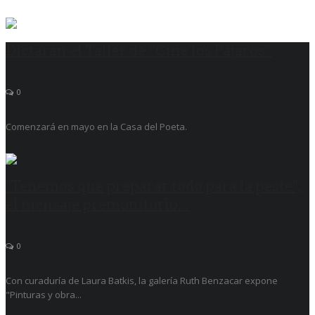
Dictarán el Taller de “Cine los Pájaros”
0
Comenzará en mayo en la Casa del Poeta.
"Tenemos que preparar todo para la peste",
el mensaje premonitorio...
0
Con curaduría de Laura Batkis, la galería Ruth Benzacar expone
"Pinturas y obra...