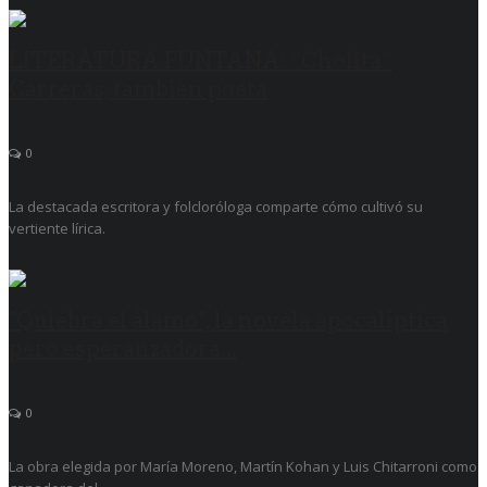
LITERATURA PUNTANA: “Cholita”
Carreras, también poeta
0
La destacada escritora y folcloróloga comparte cómo cultivó su
vertiente lírica.
"Quiebra el álamo", la novela apocalíptica
pero esperanzadora...
0
La obra elegida por María Moreno, Martín Kohan y Luis Chitarroni como