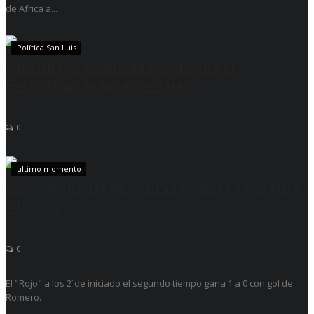
de Africa a...
Política San Luis
Una nueva encuesta revela que el
Peronismo le saca ventaja...
0
ultimo momento
Independiente en Santa Fe gana 1 a 0 frente
a Unión
0
El "Rojo" a los 2´de iniciado el segundo tiempo gana 1 a 0 con gol de
Romero.