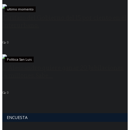
ultimo momento
Tarifazo del Gobierno del 15 por ciento en él
Interurbano.
0
Política San Luis
D Alessandro quiere ganar 20 Jubilaciones
.4 millones.Sabe...
0
ENCUESTA