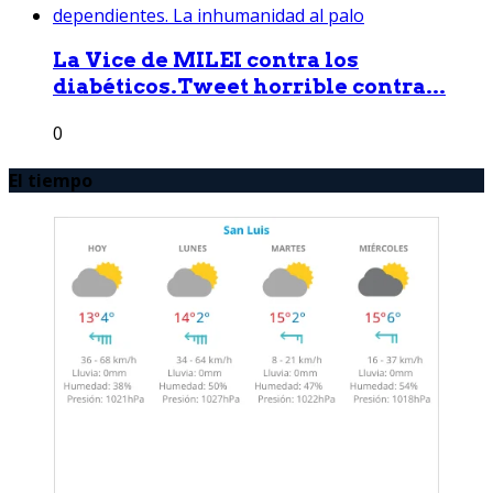
La Vice de MILEI contra los
diabéticos.Tweet horrible contra...
0
El tiempo