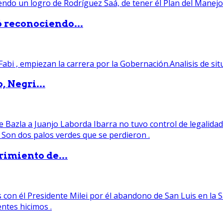
ó reconociendo...
, Negri...
rimiento de...