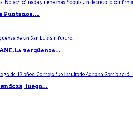
s Puntanos....
PANE.La vergüenza...
endoza, luego...