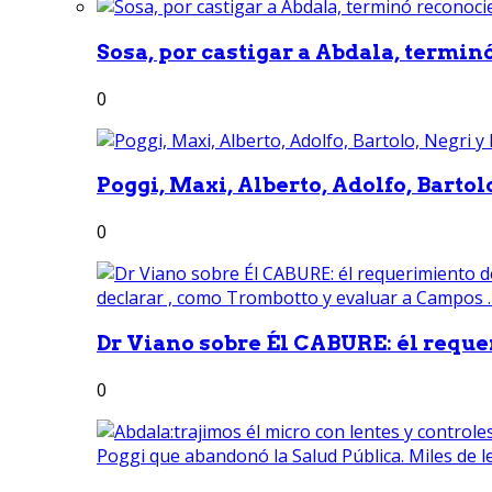
Sosa, por castigar a Abdala, termin
0
Poggi, Maxi, Alberto, Adolfo, Bartolo
0
Dr Viano sobre Él CABURE: él reque
0