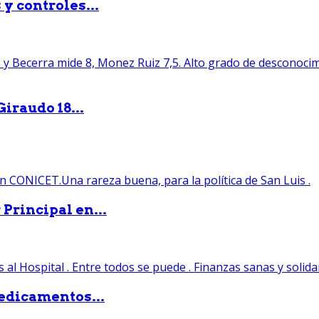
y controles...
iraudo 18...
Principal en...
edicamentos...