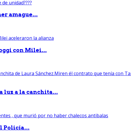
mer amague...
ggi con Milei...
luz a la canchita...
 Policía...