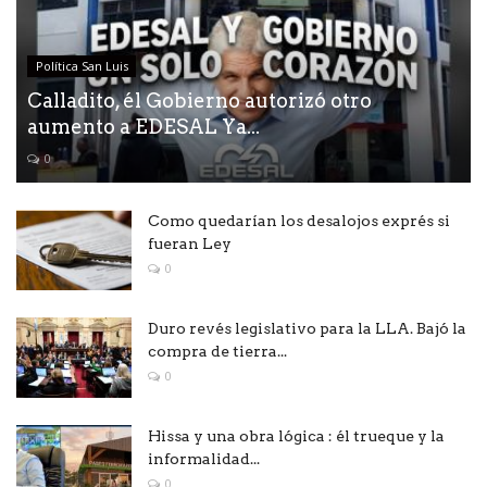
Política San Luis
Calladito, él Gobierno autorizó otro
aumento a EDESAL Ya...
0
Como quedarían los desalojos exprés si
fueran Ley
0
Duro revés legislativo para la LLA. Bajó la
compra de tierra...
0
Hissa y una obra lógica : él trueque y la
informalidad...
0