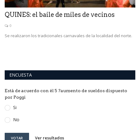
QUINES: el baile de miles de vecinos
L
i
0
Se realizaron los tradicionales carnavales de la localidad del norte.
Ha
ENCUESTA
Está de acuerdo con él 5 ?aumento de sueldos dispuesto
por Poggi
Si
No
Ver resultados
VOTAR