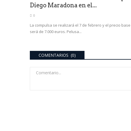
Diego Maradona en el...
0
La compulsa se realizará el 7 de febrero y el precio base
será de 7.000 euros. Pelusa...
COMENTARIOS (0)
ultimo momento
mufa con la Calle
“HABÍA UN DESEQUILIBRIO
...
AHORA SE ESTÁ