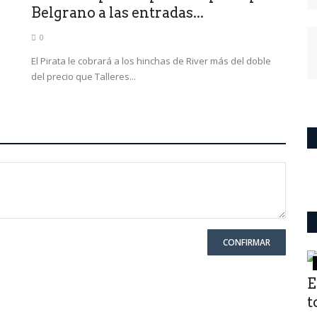
Belgrano a las entradas...
0
El Pirata le cobrará a los hinchas de River más del doble
del precio que Talleres...
CONFIRMAR
Mundo
,
E
t