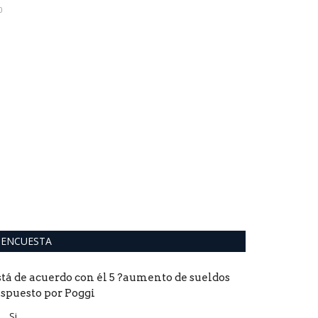
0
0
ENCUESTA
stá de acuerdo con él 5 ?aumento de sueldos
ispuesto por Poggi
Si