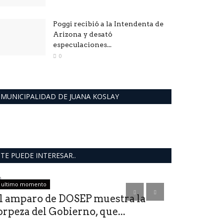
Poggi recibió a la Intendenta de
Arizona y desató
especulaciones...
0
MUNICIPALIDAD DE JUANA KOSLAY
TE PUEDE INTERESAR..
ultimo momento
Política San Luis
l amparo de DOSEP muestra la
Arranca E
orpeza del Gobierno, que...
en una Fie