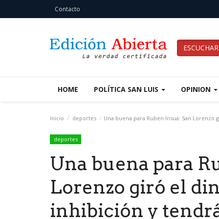
Contacto
ESCUCHAR
HOME
POLÍTICA SAN LUIS
OPINION
Inicio
deportes
Una buena para Ruben Insua: San Lorenzo giró
deportes
Una buena para Ru
Lorenzo giró el din
inhibición y tendrá