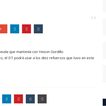
0
e
a deuda que mantenía con Yeison Gordillo.
z, el DT podrá usar a los diez refuerzos que tuvo en este