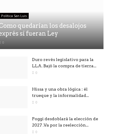
Política San Luis
Como quedarían los desalojos
exprés si fueran Ley
0
Duro revés legislativo para la
LLA. Bajó la compra de tierra...
0
Hissa y una obra lógica : él
trueque y la informalidad...
0
Poggi desdoblará la elección de
2027 .Va por la reelección...
0