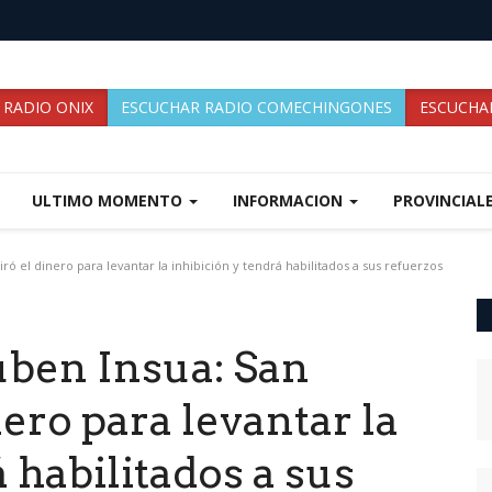
 RADIO ONIX
ESCUCHAR RADIO COMECHINGONES
ESCUCHAR
ULTIMO MOMENTO
INFORMACION
PROVINCIAL
 el dinero para levantar la inhibición y tendrá habilitados a sus refuerzos
ben Insua: San
ero para levantar la
 habilitados a sus