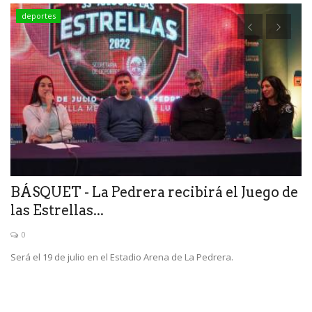
deportes
ca
BÁSQUET - La Pedrera recibirá el Juego de
T
las Estrellas...
P
0
Será el 19 de julio en el Estadio Arena de La Pedrera.
El
en