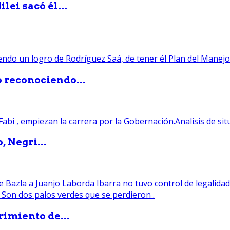
lei sacó él...
ó reconociendo...
, Negri...
rimiento de...