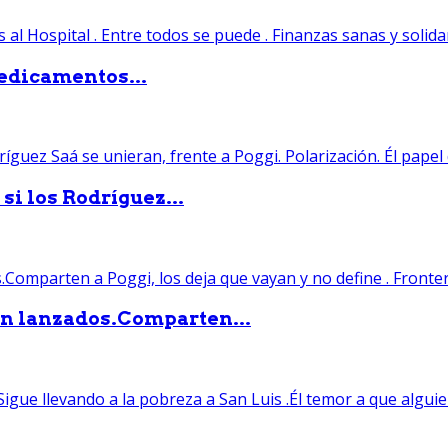
edicamentos...
si los Rodríguez...
án lanzados.Comparten...