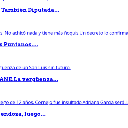
. También Diputada...
s Puntanos....
PANE.La vergüenza...
endoza, luego...