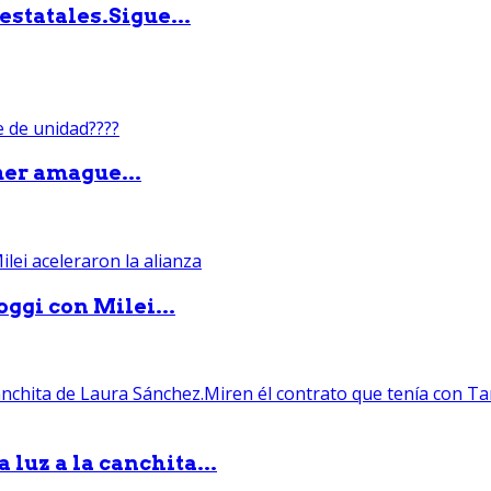
statales.Sigue...
mer amague...
ggi con Milei...
luz a la canchita...