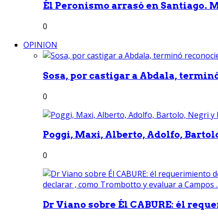
Él Peronismo arrasó en Santiago. Mi
0
OPINION
Sosa, por castigar a Abdala, termin
0
Poggi, Maxi, Alberto, Adolfo, Bartolo
0
Dr Viano sobre Él CABURE: él reque