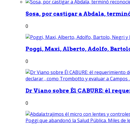
Sosa, por castigar a Abdala, termin
0
Poggi, Maxi, Alberto, Adolfo, Bartolo
0
Dr Viano sobre Él CABURE: él reque
0