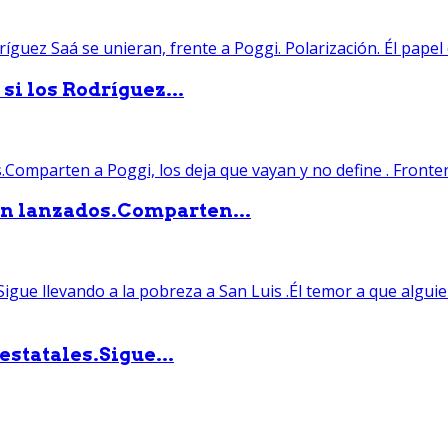
si los Rodríguez...
án lanzados.Comparten...
statales.Sigue...