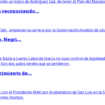
ó reconociendo...
, Negri...
rimiento de...