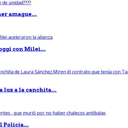
mer amague...
ggi con Milei...
luz a la canchita...
 Policía...