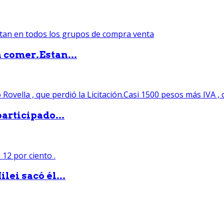
 comer.Estan...
articipado...
lei sacó él...