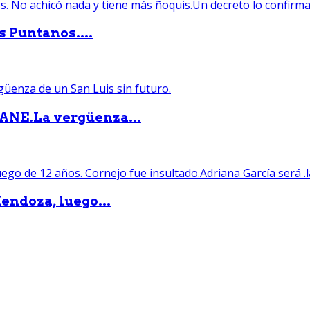
s Puntanos....
PANE.La vergüenza...
endoza, luego...