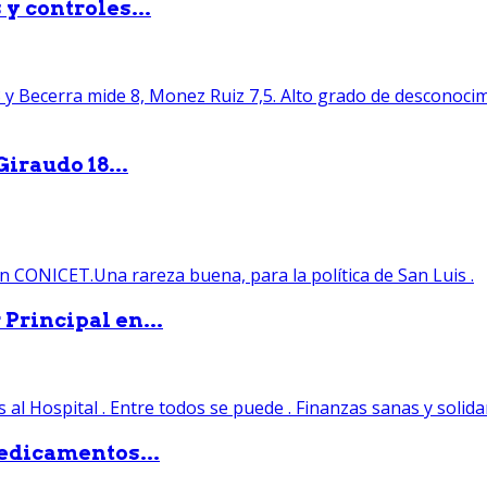
y controles...
iraudo 18...
Principal en...
edicamentos...