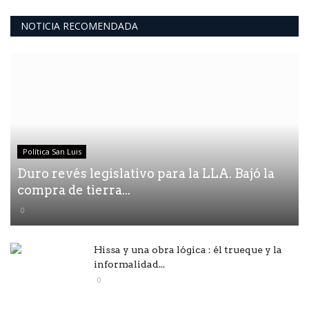
NOTICIA RECOMENDADA
Política San Luis
Duro revés legislativo para la LLA. Bajó la
compra de tierra...
0
Hissa y una obra lógica : él trueque y la
informalidad...
0