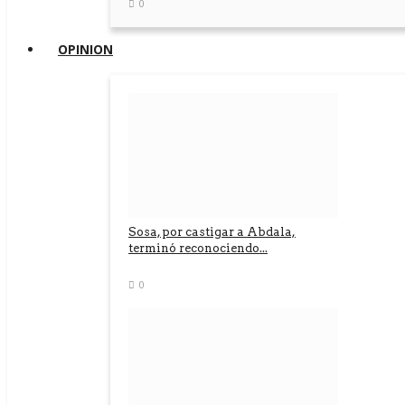
0
OPINION
Sosa, por castigar a Abdala,
terminó reconociendo...
0