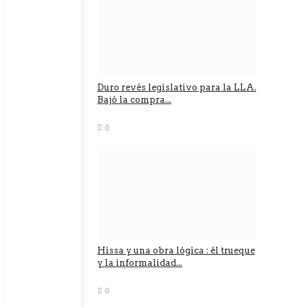
Duro revés legislativo para la LLA.
Bajó la compra...
0
Hissa y una obra lógica : él trueque
y la informalidad...
0