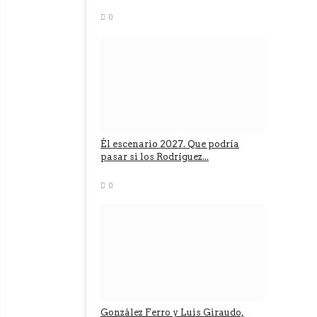
0
Él escenario 2027. Que podría
pasar si los Rodríguez...
0
González Ferro y Luis Giraudo,