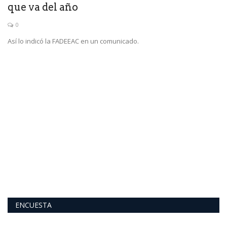
que va del año
0
Así lo indicó la FADEEAC en un comunicado.
C
d
Ze
Lo
ENCUESTA