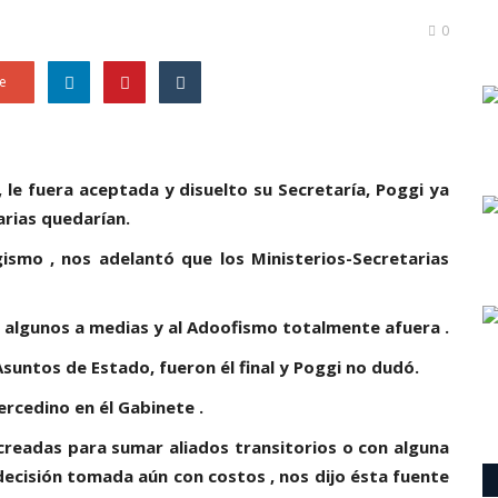
0
e
 le fuera aceptada y disuelto su Secretaría, Poggi ya
arias quedarían.
ismo , nos adelantó que los Ministerios-Secretarias
 algunos a medias y al Adoofismo totalmente afuera .
Asuntos de Estado, fueron él final y Poggi no dudó.
ercedino en él Gabinete .
creadas para sumar aliados transitorios o con alguna
a decisión tomada aún con costos , nos dijo ésta fuente