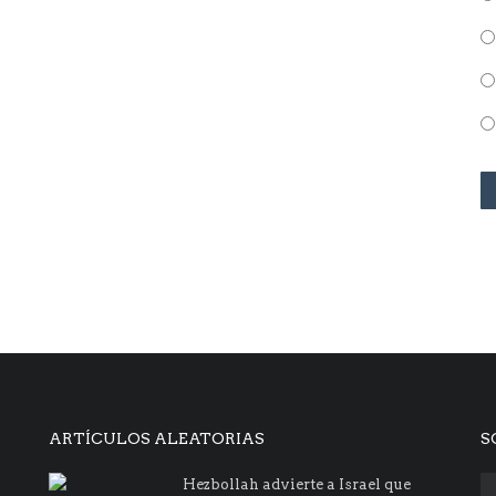
ARTÍCULOS ALEATORIAS
S
Hezbollah advierte a Israel que