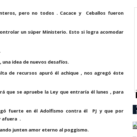
nteros, pero no todos . Cacace y Ceballos fueron
controlar un súper Ministerio. Esto si logra acomodar
.
, una idea de nuevos desafíos.
alta de recursos apuró él achique , nos agregó éste
á que se apruebe la Ley que entraría él lunes , para
gó fuerte en él Adolfismo contra él PJ y que por
y afuera .
uando junten amor eterno al poggismo.