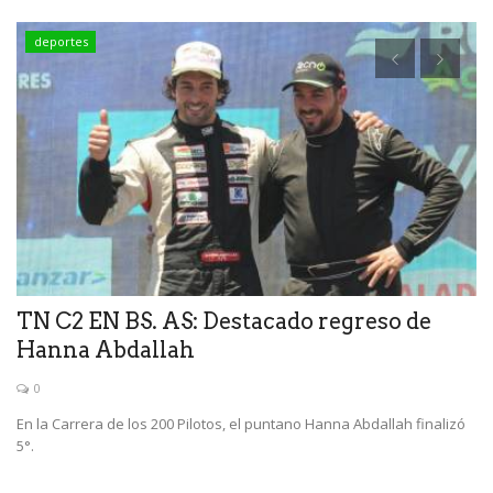
deportes
TN C2 EN BS. AS: Destacado regreso de
V
Hanna Abdallah
0
Ve
En la Carrera de los 200 Pilotos, el puntano Hanna Abdallah finalizó
5°.