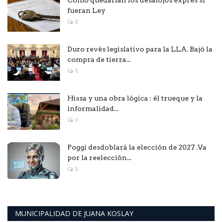
Como quedarían los desalojos exprés si
fueran Ley
0
Duro revés legislativo para la LLA. Bajó la
compra de tierra...
0
Hissa y una obra lógica : él trueque y la
informalidad...
0
Poggi desdoblará la elección de 2027 .Va
por la reelección...
0
MUNICIPALIDAD DE JUANA KOSLAY