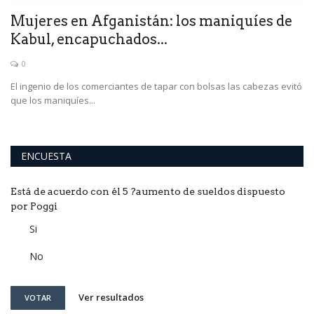
Mujeres en Afganistán: los maniquíes de
E
Kabul, encapuchados...
c
0
El ingenio de los comerciantes de tapar con bolsas las cabezas evitó
Cu
que los maniquíes...
má
ENCUESTA
Está de acuerdo con él 5 ?aumento de sueldos dispuesto
por Poggi
Si
No
Ver resultados
VOTAR