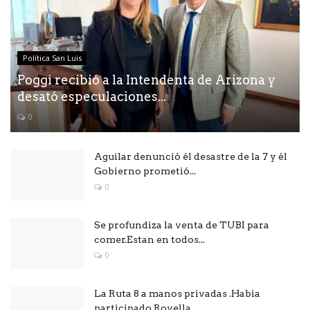
Política San Luis
Poggi recibió a la Intendenta de Arizona y
desató especulaciones...
0
Aguilar denunció él desastre de la 7 y él
Gobierno prometió...
0
Se profundiza la venta de TUBI para
comer.Estan en todos...
0
La Ruta 8 a manos privadas .Habia
participado Rovella ,...