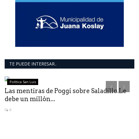
TE PUEDE INTERESAR..
Política San Luis
Las mentiras de Poggi sobre Saladillo.Le
E
debe un millón...
c
0
Ha