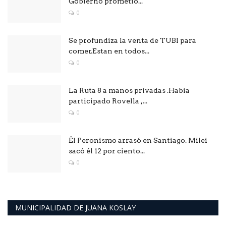
Gobierno prometió...
0
Se profundiza la venta de TUBI para
comer.Estan en todos...
0
La Ruta 8 a manos privadas .Habia
participado Rovella ,...
0
Él Peronismo arrasó en Santiago. Milei
sacó él 12 por ciento...
0
MUNICIPALIDAD DE JUANA KOSLAY