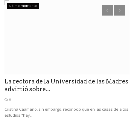
ultimo momento
s
La rectora de la Universidad de las Madres
T
advirtió sobre...
m
0
Cristina Caamaño, sin embargo, reconoció que en las casas de altos
El
estudios "hay...
Pi