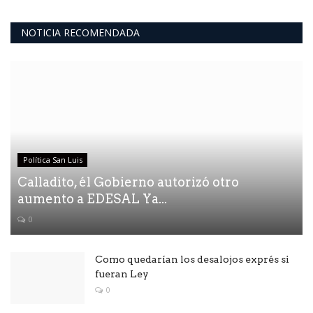
NOTICIA RECOMENDADA
Política San Luis
Calladito, él Gobierno autorizó otro
aumento a EDESAL Ya...
0
Como quedarían los desalojos exprés si
fueran Ley
0