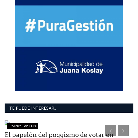
TE PUEDE INTERESAR..
Política San Luis
El papelón del poggismo de votar en
S