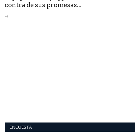
contra de sus promesas...
P
0
ida
ENCUESTA