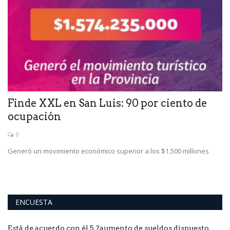
o
Finde XXL en San Luis: 90 por ciento de
E
ocupación
"
0
ara
Generó un movimiento económico superior a los $1.500 millones
El
po
ENCUESTA
Está de acuerdo con él 5 ?aumento de sueldos dispuesto