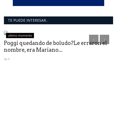
TE PUEDE INTERESAR..
ultimo momento
Poggi quedando de boludo?Le erraron el
E
nombre, era Mariano...
B
0
Lo
Ro