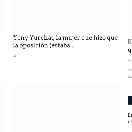
0
Yeny Yurchag la mujer que hizo que
de un ex
K
la oposición (estaba...
q
0
as
, la víctima
Su
es
E
d