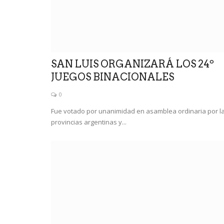
ó a las producciones
SAN LUIS ORGANIZARÁ LOS 24º
Chile investiga el secuestro 
JUEGOS BINACIONALES
militar venezolano...
0
0
Fue votado por unanimidad en asamblea ordinaria por l
Según información difundida por la prensa local
provincias argentinas y...
es Ronald Ojeda Moreno,...