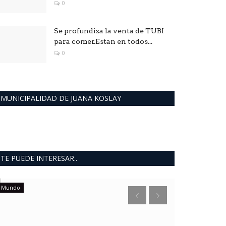
0
Se profundiza la venta de TUBI
para comer.Estan en todos...
0
MUNICIPALIDAD DE JUANA KOSLAY
TE PUEDE INTERESAR..
Mundo
deportes