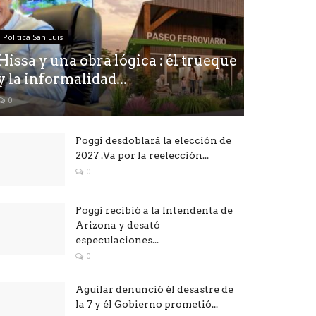
Política San Luis
Hissa y una obra lógica : él trueque
y la informalidad...
0
Poggi desdoblará la elección de
2027 .Va por la reelección...
0
Poggi recibió a la Intendenta de
Arizona y desató
especulaciones...
0
Aguilar denunció él desastre de
la 7 y él Gobierno prometió...