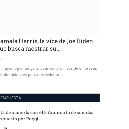
amala Harris, la vice de Joe Biden
La boxead
ue busca mostrar su...
en la polé
0
0
 mayor logro fue garantizar compromisos de empresas
Derrotó a la tur
tadounidenses para que inviertan...
unánime.Fue seña
ENCUESTA
stá de acuerdo con él 5 ?aumento de sueldos
ispuesto por Poggi
Si