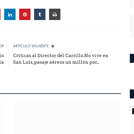
le
OR
ARTÍCULO SIGUIENTE
lo
Críticas al Director del Carrillo.No vive en
la
San Luis, pasaje aéreos un millón por...
ultimo momento
100 millones de dólares los gastos
reservados de Poggi...