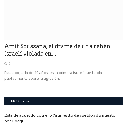
Amit Soussana, el drama de una rehén
israelí violada en...
0
Esta abogada de 40 años, es la primera israelí que habla
públicamente sobre la agresión...
ENCUESTA
Está de acuerdo con él 5 ?aumento de sueldos dispuesto
por Poggi