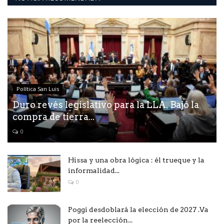
Política San Luis
Duro revés legislativo para la LLA. Bajó la
compra de tierra...
0
Hissa y una obra lógica : él trueque y la
informalidad...
0
Poggi desdoblará la elección de 2027 .Va
por la reelección...