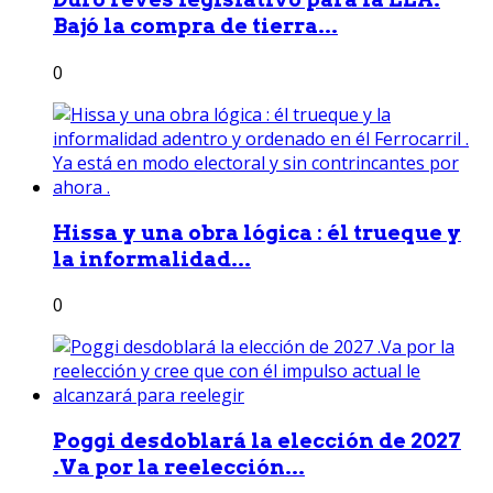
Bajó la compra de tierra...
0
Hissa y una obra lógica : él trueque y
la informalidad...
0
Poggi desdoblará la elección de 2027
.Va por la reelección...