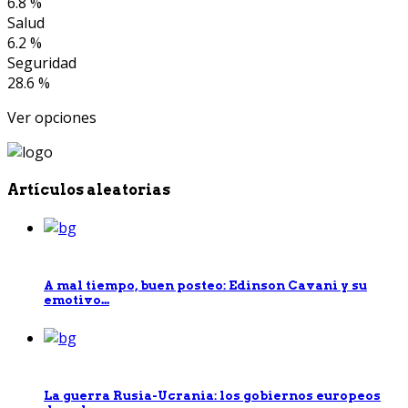
6.8 %
Salud
6.2 %
Seguridad
28.6 %
Ver opciones
Artículos aleatorias
A mal tiempo, buen posteo: Edinson Cavani y su
emotivo...
La guerra Rusia-Ucrania: los gobiernos europeos