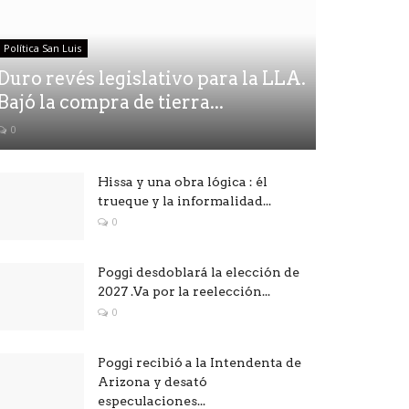
Política San Luis
Duro revés legislativo para la LLA.
Bajó la compra de tierra...
0
Hissa y una obra lógica : él
trueque y la informalidad...
0
Poggi desdoblará la elección de
2027 .Va por la reelección...
0
Poggi recibió a la Intendenta de
Arizona y desató
especulaciones...