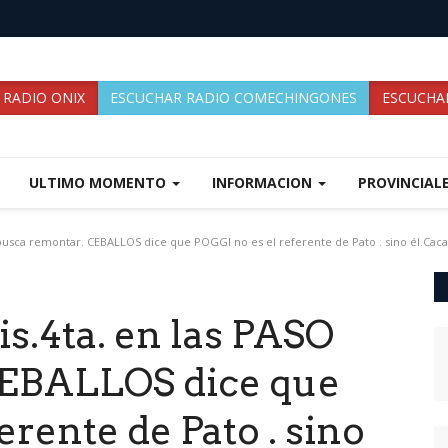
 RADIO ONIX
ESCUCHAR RADIO COMECHINGONES
ESCUCHAR
ULTIMO MOMENTO
INFORMACION
PROVINCIAL
 busca remontar. CEBALLOS dice que POGGI no es el referente de Pato . sino él.Caca
is.4ta. en las PASO
CEBALLOS dice que
erente de Pato . sino