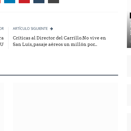
le
OR
ARTÍCULO SIGUIENTE
ra
Críticas al Director del Carrillo.No vive en
PU
San Luis, pasaje aéreos un millón por...