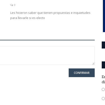
0
Les hicieron saber que tienen propuestas e inquietudes
para llevarle si es electo
CONFIRMAR
E
d