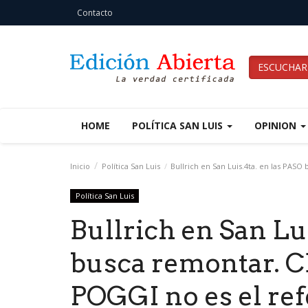
Contacto
ESCUCHAR
HOME
POLÍTICA SAN LUIS
OPINION
Inicio
Política San Luis
Bullrich en San Luis.4ta. en las PASO
Política San Luis
Bullrich en San Lu
busca remontar. 
POGGI no es el ref