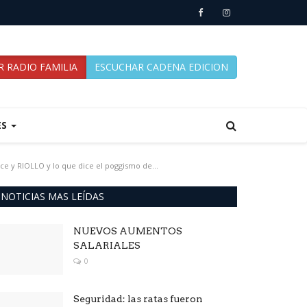
 RADIO FAMILIA
ESCUCHAR CADENA EDICION
ES
ce y RIOLLO y lo que dice el poggismo de...
NOTICIAS MAS LEÍDAS
NUEVOS AUMENTOS
SALARIALES
0
Seguridad: las ratas fueron