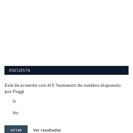
L
B
El
"i
ENCUESTA
Está de acuerdo con él 5 ?aumento de sueldos dispuesto
por Poggi
Si
No
Ver resultados
VOTAR