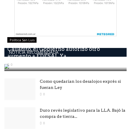
Política San Luis
Calladito, él Gobierno autorizó otro
NOTICIA RECOMENDADA
aumento a EDESAL Ya...
0
Como quedarían los desalojos exprés si
fueran Ley
0
Duro revés legislativo para la LLA. Bajó la
compra de tierra...
0