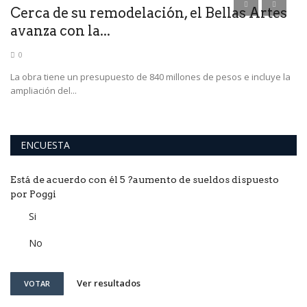
s
Cerca de su remodelación, el Bellas Artes
L
avanza con la...
n
0
La obra tiene un presupuesto de 840 millones de pesos e incluye la
Fu
ampliación del...
Bo
ENCUESTA
Está de acuerdo con él 5 ?aumento de sueldos dispuesto
por Poggi
Si
No
Ver resultados
VOTAR