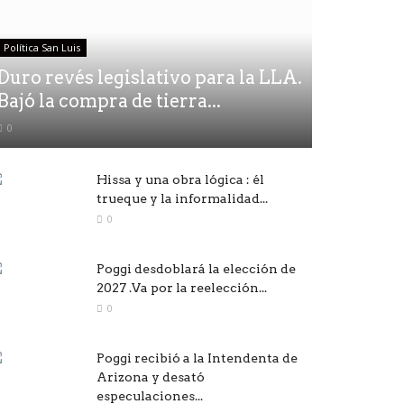
Política San Luis
Duro revés legislativo para la LLA.
Bajó la compra de tierra...
0
Hissa y una obra lógica : él
trueque y la informalidad...
0
Poggi desdoblará la elección de
2027 .Va por la reelección...
0
Poggi recibió a la Intendenta de
Arizona y desató
especulaciones...