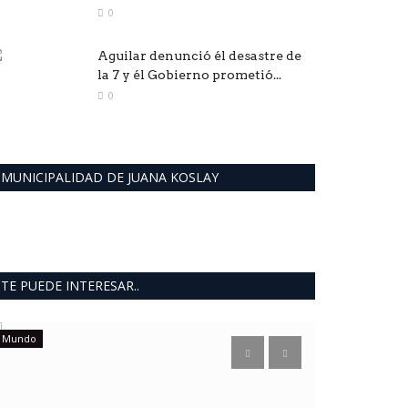
0
Aguilar denunció él desastre de
la 7 y él Gobierno prometió...
0
MUNICIPALIDAD DE JUANA KOSLAY
TE PUEDE INTERESAR..
Mundo
Localidades
“No podem
vivir enc