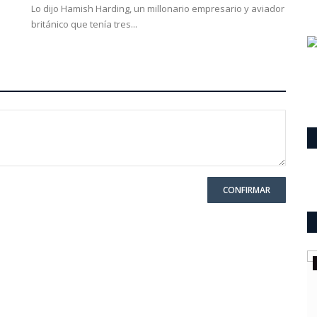
Lo dijo Hamish Harding, un millonario empresario y aviador
británico que tenía tres...
CONFIRMAR
Política San Luis
“Cielos