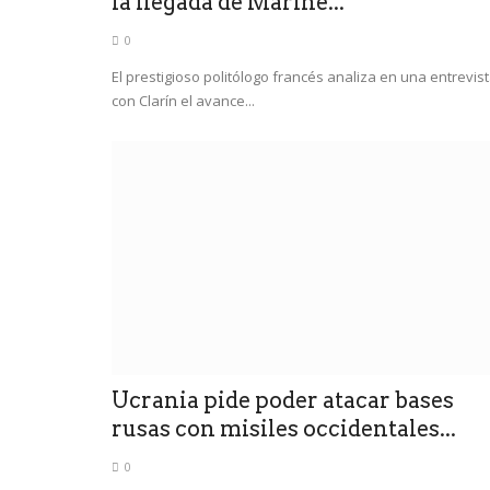
la llegada de Marine...
0
El prestigioso politólogo francés analiza en una entrevis
con Clarín el avance...
Ucrania pide poder atacar bases
rusas con misiles occidentales...
0