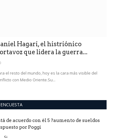
0
Gato Fernández 
provincia tranqui
aniel Hagari, el histriónico
ortavoz que lidera la guerra...
0
ra el resto del mundo, hoy es la cara más visible del
nflicto con Medio Oriente.Su...
ENCUESTA
stá de acuerdo con él 5 ?aumento de sueldos
ispuesto por Poggi
Si