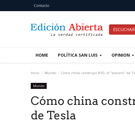
Contacto
ESCUCHAR
HOME
POLÍTICA SAN LUIS
OPINION
Inicio
Mundo
Cómo china construyó BYD, el "asesino" de Te
Mundo
Cómo china constr
de Tesla