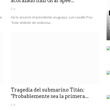
acorazado nazi Graf Spee...
0
ta
Así lo anunció el presidente uruguayo, Luis Lacalle Pou:
"Este símbolo de violencia...
Tragedia del submarino Titán:
"Probablemente sea la primera...
0