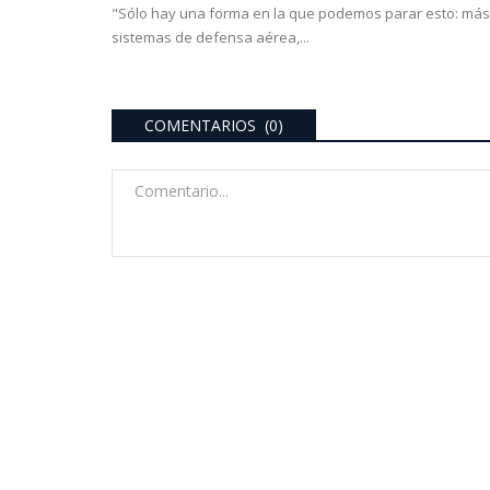
"Sólo hay una forma en la que podemos parar esto: más
sistemas de defensa aérea,...
COMENTARIOS (0)
provinciales
PARAJE VILLA SALLES: pasó 
de San Luis”