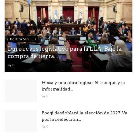
Política San Luis
Duro revés legislativo para la LLA. Bajó la
compra de tierra...
0
Hissa y una obra lógica : él trueque y la
informalidad...
0
Poggi desdoblará la elección de 2027 .Va
por la reelección...
0