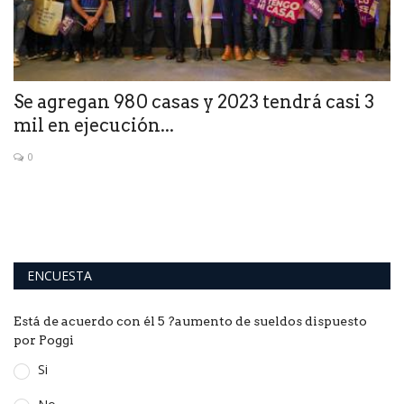
te
Se agregan 980 casas y 2023 tendrá casi 3
C
mil en ejecución...
s
0
l
Se
un
ENCUESTA
Está de acuerdo con él 5 ?aumento de sueldos dispuesto
por Poggi
Si