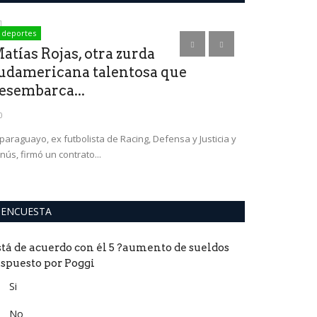
deportes
Localidades
atías Rojas, otra zurda
Que él Mun
udamericana talentosa que
los menores
esembarca...
0
0
 paraguayo, ex futbolista de Racing, Defensa y Justicia y
nús, firmó un contrato...
ENCUESTA
stá de acuerdo con él 5 ?aumento de sueldos
ispuesto por Poggi
Si
No