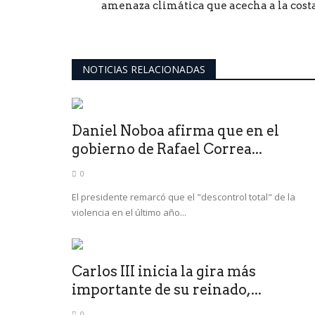
amenaza climática que acecha a la costa.
NOTICIAS RELACIONADAS
Daniel Noboa afirma que en el
gobierno de Rafael Correa...
0
El presidente remarcó que el "descontrol total" de la
violencia en el último año...
Carlos III inicia la gira más
importante de su reinado,...
0