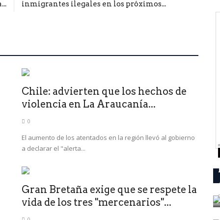
..
inmigrantes ilegales en los próximos...
Chile: advierten que los hechos de
violencia en La Araucanía...
0
El aumento de los atentados en la región llevó al gobierno
a declarar el "alerta...
Gran Bretaña exige que se respete la
vida de los tres "mercenarios"...
0