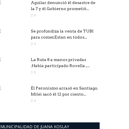
Aguilar denunció él desastre de
la 7 y él Gobierno prometió...
0
Se profundiza la venta de TUBI
para comer.Estan en todos...
0
La Ruta 8 a manos privadas
.Habia participado Rovella ,...
0
Él Peronismo arrasó en Santiago.
Milei sacó él 12 por ciento...
0
MUNICIPALIDAD DE JUANA KOSLAY