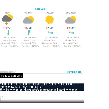
Política San Luis
Poggi recibió a la Intendenta de
NOTICIA RECOMENDADA
Arizona y desató especulaciones...
0